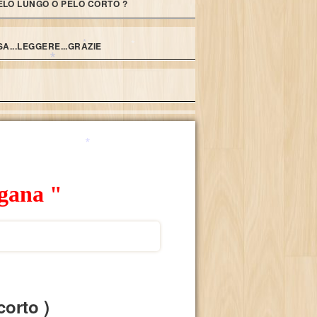
*
ELO LUNGO O PELO CORTO ?
A...LEGGERE...GRAZIE
*
*
*
*
gana "
*
corto )