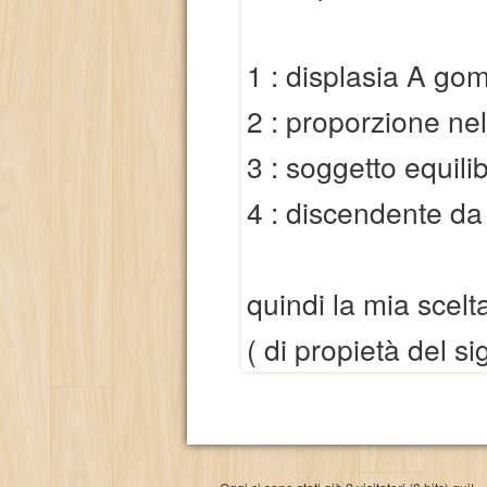
1 : displasia A gomi
2 : proporzione nel
3 : soggetto equilib
4 : discendente da
quindi la mia scel
( di propietà del s