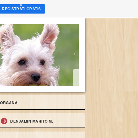
REGISTRATI GRATIS
*
*
*
*
*
 MORGANA
*
BENJAMIN MARITO M.