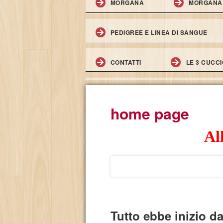
MORGANA
MORGANA I
*
PEDIGREE E LINEA DI SANGUE
*
CONTATTI
LE 3 CUCCI
*
home page
All
"selezione pelo
Tutto ebbe inizio da 