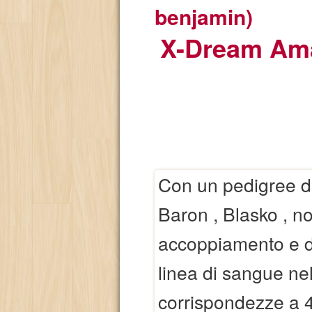
benjamin)
X-Dream Ama
Con un pedigree di
Baron , Blasko , n
accoppiamento e do
linea di sangue ne
corrispondezze a 4 