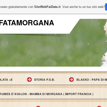
*
creato gratuitamente con
SitoWebFaiDate.it
. Vuoi anche tu un tuo sito web?
FATAMORGANA
*
*
*
*
*
OLATA +8
STORIA P.S.B.
BLASKO - PAPA DI
UMES D'AVALON - MAMMA DI MORGANA ( IMPORT FRANCIA )