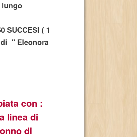
 lungo
 SUCCESI ( 1
 di " Eleonora
iata con :
 linea di
nonno di