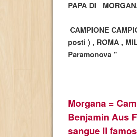
PAPA DI MORGANA.
CAMPIONE CAMPION
posti ) , ROMA , MI
Paramonova "
Morgana = Camel
Benjamin Aus Fe
sangue il famos