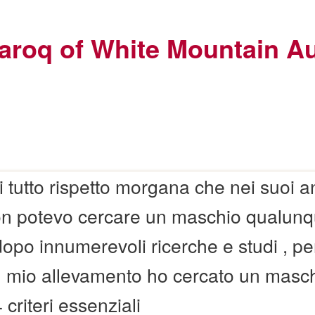
roq of White Mountain Au
 tutto rispetto morgana che nei suoi a
on potevo cercare un maschio qualunqu
po innumerevoli ricerche e studi , pe
l mio allevamento ho cercato un masc
criteri essenziali