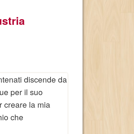
stria
ntenati discende da
e per il suo
r creare la mia
hio che