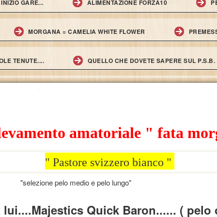
NIZIO GARE...
ALIMENTAZIONE FORZA10
P
*
*
MORGANA = CAMELIA WHITE FLOWER
PREMESS
*
OLE TENUTE....
QUELLO CHE DOVETE SAPERE SUL P.S.B.
*
evamento amatoriale " fata mor
" Pastore svizzero bianco "
*
 medio e pelo lungo"
lui....Majestics Quick Baron...... ( pelo 